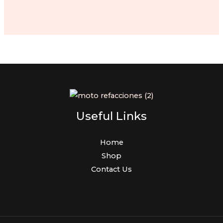
price
price
was:
is:
$100.00.
$93.00.
Useful Links
Home
Shop
Contact Us