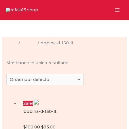
Ir
al
contenido
Inicio
/
Bobina
/ bobina-d-150-lt
bobina-d-150-lt
Mostrando el único resultado
Sale!
bobina-d-150-lt
Bobina para motoneta D150 lt
Original
Current
$
100.00
$
93.00