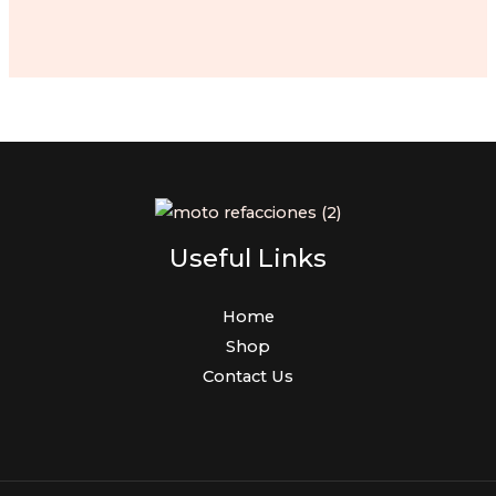
price
price
was:
is:
$205.00.
$191.00.
Useful Links
Home
Shop
Contact Us