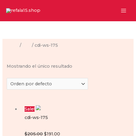
Ir
al
contenido
Inicio
/
CDI
/ cdi-ws-175
cdi-ws-175
Mostrando el único resultado
Sale!
cdi-ws-175
CDI para motoneta Ws175
Original
Current
$
205.00
$
191.00