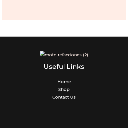
price
price
was:
is:
$400.00.
$377.00.
Useful Links
Home
Shop
Contact Us