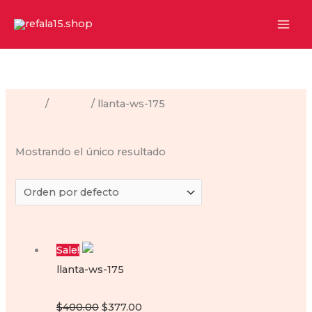
Ir
al
contenido
Inicio
/
Llantas
/ llanta-ws-175
llanta-ws-175
Mostrando el único resultado
Sale!
llanta-ws-175
Llanta para motoneta Ws175
Original
Current
$
400.00
$
377.00