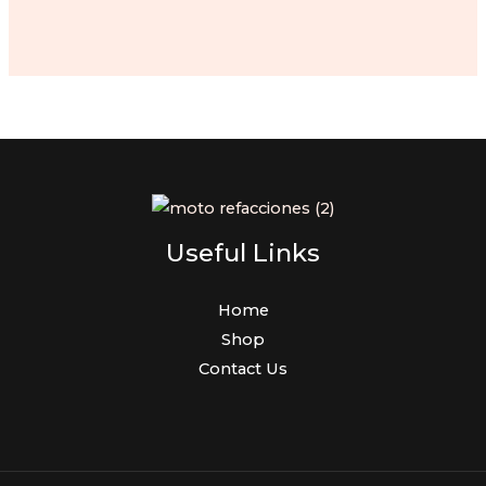
price
price
was:
is:
$150.00.
$120.00.
Useful Links
Home
Shop
Contact Us