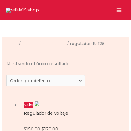
Ir
al
contenido
Inicio
/
Regulador de Voltaje
/ regulador-ft-125
regulador-ft-125
Mostrando el único resultado
Sale!
Regulador de Voltaje
Regulador de Voltaje para moto Ft125
Original
Current
$
150.00
$
120.00