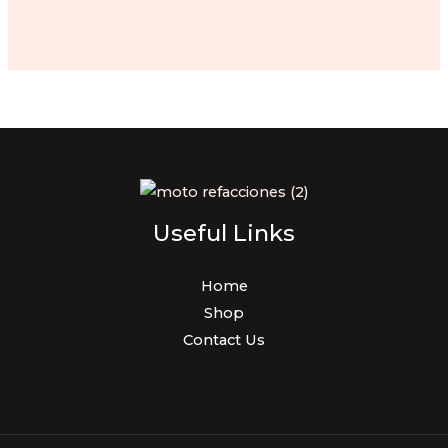
price
price
was:
is:
$80.00.
$65.00.
Useful Links
Home
Shop
Contact Us