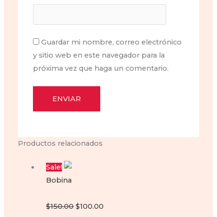
Guardar mi nombre, correo electrónico
y sitio web en este navegador para la
próxima vez que haga un comentario.
Productos relacionados
Sale!
Bobina
Bobina para moto Ft200
Original
Current
$
150.00
$
100.00