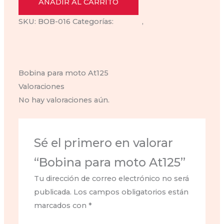
moto
AÑADIR AL CARRITO
At125
SKU:
BOB-016
Categorías:
Bobina
,
bobina-at-125
cantidad
Descripción
Valoraciones (0)
Bobina para moto At125
Valoraciones
No hay valoraciones aún.
Sé el primero en valorar
“Bobina para moto At125”
Tu dirección de correo electrónico no será
publicada.
Los campos obligatorios están
marcados con
*