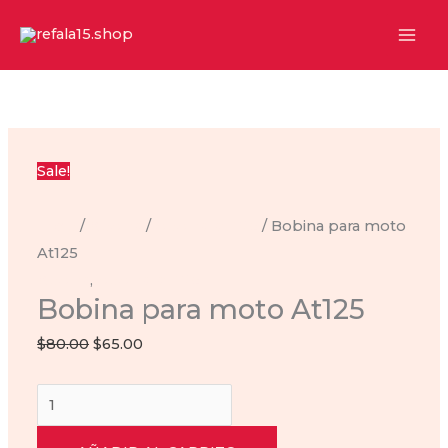
Ir
al
contenido
Sale!
Inicio
/
Bobina
/
bobina-at-125
/ Bobina para moto
At125
Bobina
,
bobina-at-125
Bobina para moto At125
Original
Current
$
80.00
$
65.00
price
price
Bobina
was:
is:
para
$80.00.
$65.00.