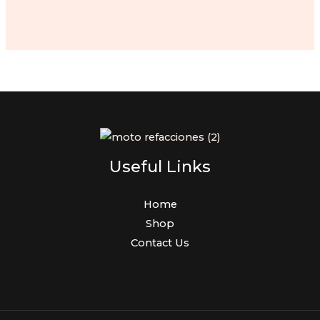
price
price
was:
is:
$700.00.
$600.00.
Useful Links
Home
Shop
Contact Us