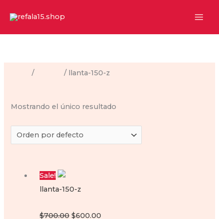
Ir
al
contenido
Inicio
/
Llantas
/ llanta-150-z
llanta-150-z
Mostrando el único resultado
Sale!
llanta-150-z
Llanta para moto 150 Z
Original
Current
$
700.00
$
600.00