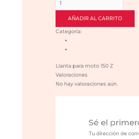
Llanta
was:
is:
para
$700.00.
$600.00.
moto
AÑADIR AL CARRITO
150
Categoría:
llanta-150-z
Z
Descripción
cantidad
Valoraciones (0)
Llanta para moto 150 Z
Valoraciones
No hay valoraciones aún.
Sé el primer
Tu dirección de corr