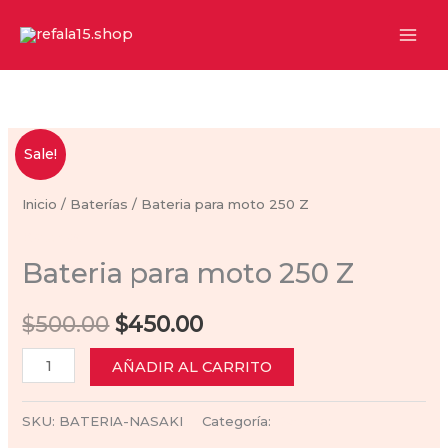
Ir
al
contenido
Sale!
Inicio
/
Baterías
/ Bateria para moto 250 Z
Baterías
Bateria para moto 250 Z
Original
Current
$
500.00
$
450.00
price
price
Bateria
AÑADIR AL CARRITO
para
was:
is:
moto
SKU:
BATERIA-NASAKI
Categoría:
Baterías
$500.00.
$450.00.
250