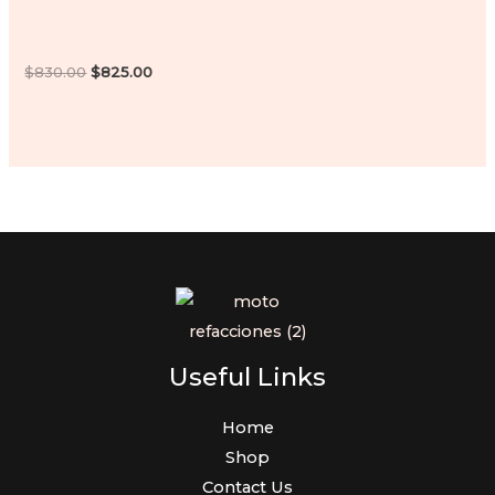
Bateria para moto FT200
Gts
Original
Current
$
830.00
$
825.00
price
price
was:
is:
$830.00.
$825.00.
Useful Links
Home
Shop
Contact Us