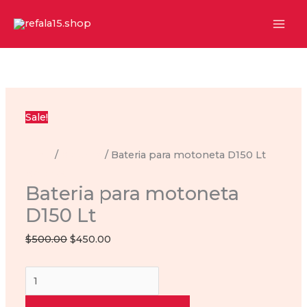
Ir
al
contenido
Sale!
Inicio
/
Baterías
/ Bateria para motoneta D150 Lt
Baterías
Bateria para motoneta
D150 Lt
Original
Current
$
500.00
$
450.00
price
price
Bateria
was:
is:
para
$500.00.
$450.00.