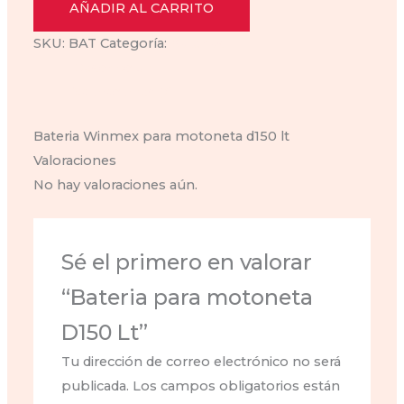
motoneta
AÑADIR AL CARRITO
D150
SKU:
BAT
Categoría:
Baterías
Lt
Descripción
cantidad
Valoraciones (0)
Bateria Winmex para motoneta d150 lt
Valoraciones
No hay valoraciones aún.
Sé el primero en valorar
“Bateria para motoneta
D150 Lt”
Tu dirección de correo electrónico no será
publicada.
Los campos obligatorios están