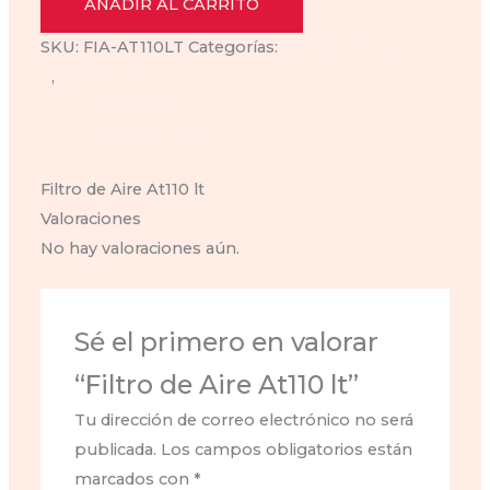
Aire
AÑADIR AL CARRITO
At110
SKU:
FIA-AT110LT
Categorías:
filtro de aire-at-110-
lt
lt
,
Filtros de aire
cantidad
Descripción
Valoraciones (0)
Filtro de Aire At110 lt
Valoraciones
No hay valoraciones aún.
Sé el primero en valorar
“Filtro de Aire At110 lt”
Tu dirección de correo electrónico no será
publicada.
Los campos obligatorios están
marcados con
*