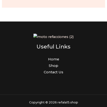
$48.00.
$38.00.
Useful Links
Home
Shop
Contact Us
Copyright © 2026 refala15.shop