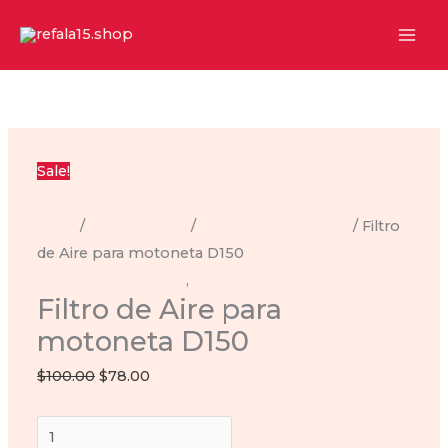
Ir
al
contenido
Sale!
Inicio
/
Filtros de aire
/
filtro de aire-d-150-lt
/ Filtro
de Aire para motoneta D150
filtro de aire-d-150-lt
,
Filtros de aire
Filtro de Aire para
motoneta D150
Original
Current
$
100.00
$
78.00
price
price
Filtro
was:
is: