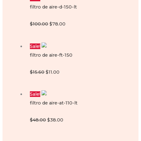
filtro de aire-d-150-lt
Filtro de Aire para motoneta D150 Lt
Original
Current
$
100.00
$
78.00
price
price
was:
is:
Sale!
$100.00.
$78.00.
filtro de aire-ft-150
Filtro de Aire Ft-150
Original
Current
$
15.60
$
11.00
price
price
was:
is:
Sale!
$15.60.
$11.00.
filtro de aire-at-110-lt
Filtro de Aire At110
Original
Current
$
48.00
$
38.00
price
price
was:
is: