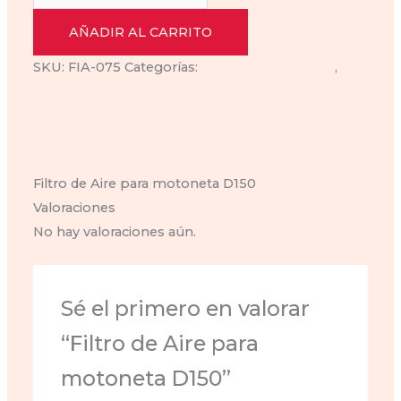
de
$100.00.
$78.00.
Aire
AÑADIR AL CARRITO
para
SKU:
FIA-075
Categorías:
filtro de aire-d-150-lt
,
motoneta
Filtros de aire
D150
Descripción
cantidad
Valoraciones (0)
Filtro de Aire para motoneta D150
Valoraciones
No hay valoraciones aún.
Sé el primero en valorar
“Filtro de Aire para
motoneta D150”