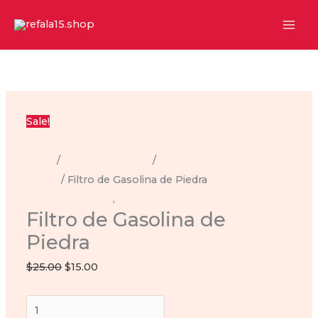
Ir
al
contenido
Sale!
Inicio
/
filtro de gasolina
/
filtro de gasolina de
piedra
/ Filtro de Gasolina de Piedra
filtro de gasolina
,
filtro de gasolina de piedra
Filtro de Gasolina de
Piedra
Original
Current
$
25.00
$
15.00
price
price
Filtro
was:
is: