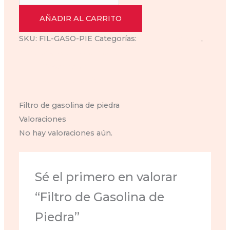
de
$25.00.
$15.00.
Gasolina
AÑADIR AL CARRITO
de
SKU:
FIL-GASO-PIE
Categorías:
filtro de gasolina
,
Piedra
filtro de gasolina de piedra
cantidad
Descripción
Valoraciones (0)
Filtro de gasolina de piedra
Valoraciones
No hay valoraciones aún.
Sé el primero en valorar
“Filtro de Gasolina de
Piedra”