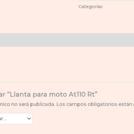
was:
moto
Categorías:
llanta-at-110-l
$700.0
At110
Rt
cantidad
ar “Llanta para moto At110 Rt”
nico no será publicada.
Los campos obligatorios está