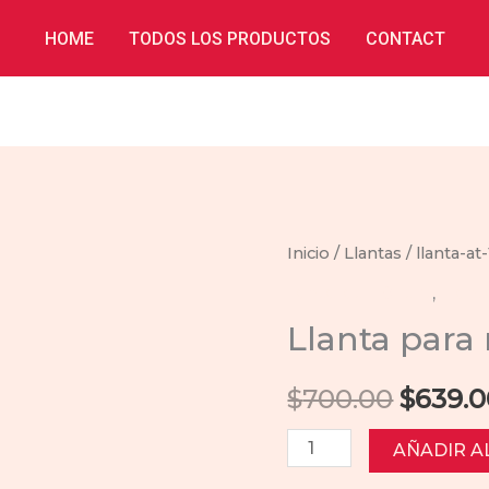
HOME
TODOS LOS PRODUCTOS
CONTACT
Inicio
/
Llantas
/
llanta-at-
llanta-at-110-lt-rt
,
Llant
Llanta para
Origin
$
700.00
$
639.0
price
Llanta
AÑADIR A
para