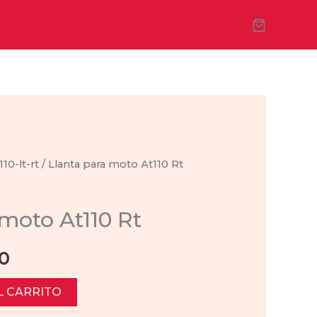
110-lt-rt
/ Llanta para moto At110 Rt
as
 moto At110 Rt
al
Current
0
price
L CARRITO