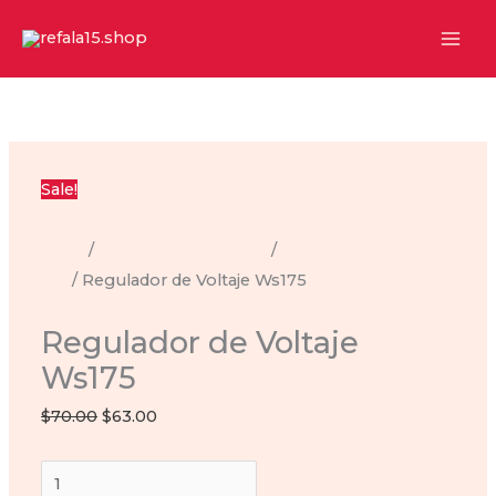
Ir
al
contenido
Sale!
Inicio
/
Regulador de Voltaje
/
regulador-ws-
175
/ Regulador de Voltaje Ws175
regulador-ws-175
Regulador de Voltaje
Ws175
Original
Current
$
70.00
$
63.00
price
price
Regulador
was:
is: