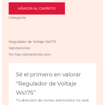
de
$70.00.
$63.00.
Voltaje
AÑADIR AL CARRITO
Ws175
Categoría:
regulador-ws-175
cantidad
Descripción
Valoraciones (0)
Regulador de Voltaje Ws175
Valoraciones
No hay valoraciones aún.
Sé el primero en valorar
“Regulador de Voltaje
Ws175”
Tu dirección de correo electrónico no será